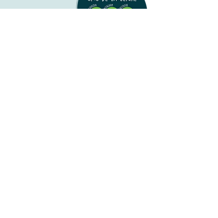
CPTS de la Seiche
2 rue François Rabelais
35770 VERN-SUR-SEICHE
contact@cptsdelaseiche.fr
07 62 81 65 27