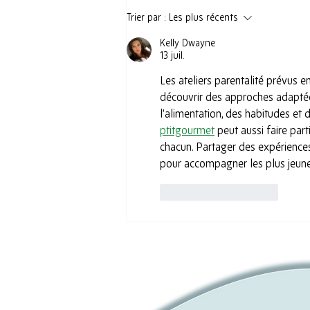
🌿 Journée "Les étapes clés
Trier par :
Les plus récents
de la grossesse"
Kelly Dwayne
13 juil.
Les ateliers parentalité prévus 
découvrir des approches adaptées
l’alimentation, des habitudes et
ptitgourmet
 peut aussi faire par
chacun. Partager des expériences
pour accompagner les plus jeune
J'aime
Répondre