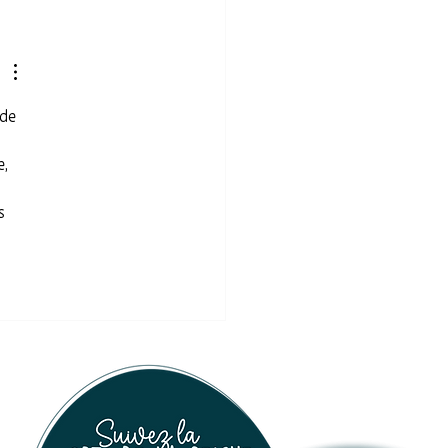
la mémoire sourit" au
rot mémoire
 de 
, 
s 