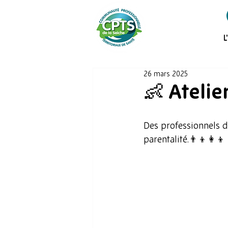
L
26 mars 2025
👶 Atelie
Des professionnels d
parentalité.👨‍👦👩‍👦