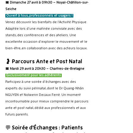
📅 Dimanche 27 avril à 09h30 – Noyal-Châtillon-sur-
Seiche
 Ouvert à tous, professionnels et usagers ! 
Venez découvrir les bienfaits de l'Activité Physique 
Adaptée lors d'une matinée conviviale avec des 
stands, des conférences et des ateliers. Une 
excellente occasion d'explorer le mouvement et le 
bien-être, en collaboration avec des acteurs locaux.
🤰 
Parcours Ante et Post Natal
📅 Mardi 29 avril à 20h30 – Chartres-de-Bretagne
 Exclusivement pour les adhérents 
Participez à une soirée d'échanges avec des 
experts du suivi périnatal, dont le Dr Quang-Nhân 
NGUYEN et Nolwenn Decaux Ferré. Un moment 
incontournable pour mieux comprendre le parcours 
ante et post natal, dédié aux professionnels et aux 
futurs parents.
💬 
Soirée d'Échanges : Patients 